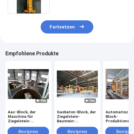
Fortsetzen
Empfohlene Produkte
Aac-Block, der
Gasbeton-Block, der
Automatische
Maschine für
Ziegelstein-
Block-
Ziegelstein-
Baustein-
Produktionsm
Produktionsanlage
Produktionsanlage
CER ISO9001
herstellt
der Maschinen-AAC
bescheinigte
Bestpreis
Bestpreis
Bestprei