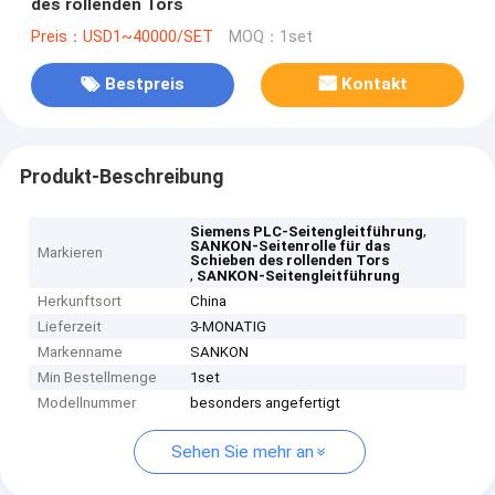
des rollenden Tors
Preis：USD1~40000/SET
MOQ：1set
Bestpreis
Kontakt
Produkt-Beschreibung
,
Siemens PLC-Seitengleitführung
SANKON-Seitenrolle für das
Markieren
Schieben des rollenden Tors
,
SANKON-Seitengleitführung
Herkunftsort
China
Lieferzeit
3-MONATIG
Markenname
SANKON
Min Bestellmenge
1set
Modellnummer
besonders angefertigt
Sehen Sie mehr an