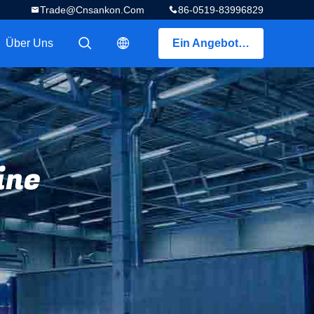
Trade@cnsankon.com
86-0519-83996829
Über Uns
Ein Angebot bekommen
描述
描述
ine