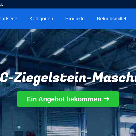
d.
tartseite
Kategorien
Produkte
Betriebsmittel
C-Ziegelstein-Masch
Ein Angebot bekommen