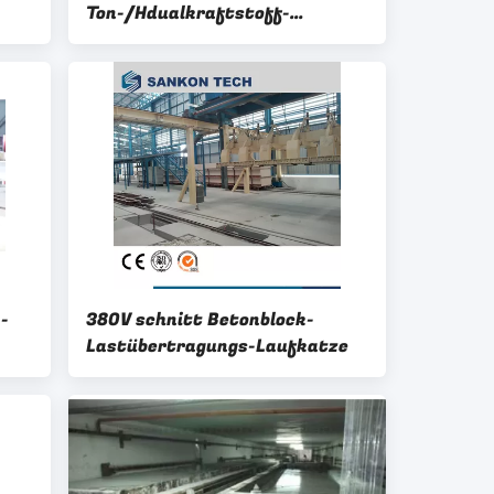
Ton-/Hdualkraftstoff-
Dampfkessel-AAC
-
380V schnitt Betonblock-
Lastübertragungs-Laufkatze