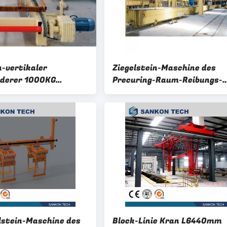
-vertikaler
Ziegelstein-Maschine des
rderer 1000KG
Precuring-Raum-Reibungs-
AC
Flaschenzug-AAC
lstein-Maschine des
Block-Linie Kran L6440mm