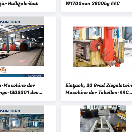
für Halbfabrikat
W1700mm 3800kg AAC
k-Maschine der
Einfach, 90 Grad Ziegelstein
ngs-ISO9001 des
Maschine der Tabellen-AAC
AAC
kippend reparierend