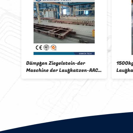
Dämpfen Ziegelstein-der
1500kg
Maschine der Laufkatzen-AAC
Laufk
für Transport
AAC