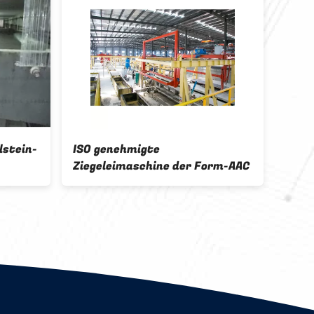
lstein-
ISO genehmigte
Zieg
Ziegeleimaschine der Form-AAC
Prec
Flas