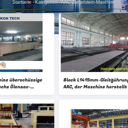
Startseite
-
Kategorien
-
AAC-Ziegelstein-Maschine
ine überschüssige
Block L1415mm-Gleitführun
che Ölenaac-
AAC, der Maschine herstellt
in-Maschine