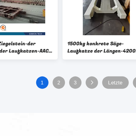
iegelstein-der
1500kg konkrete Säge-
der Laufkatzen-AAC
Laufkatze der Längen-42
port
AAC
1
2
3
Letzte