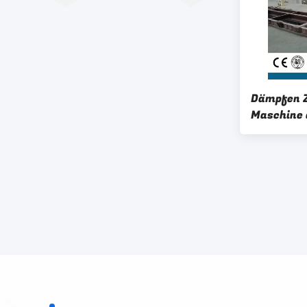
Dämpfen Z
Maschine 
für Trans