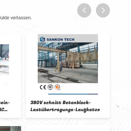
ukte verlassen.
prev
next
tein-
380V schnitt Betonblock-
SANK
AC
Lastübertragungs-Laufkatze
auto
Zieg