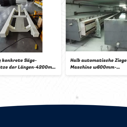
 konkrete Säge-
Halb automatische Ziege
atze der Längen-4200mm
Maschine w600mm-
Seitenplatten-AAC