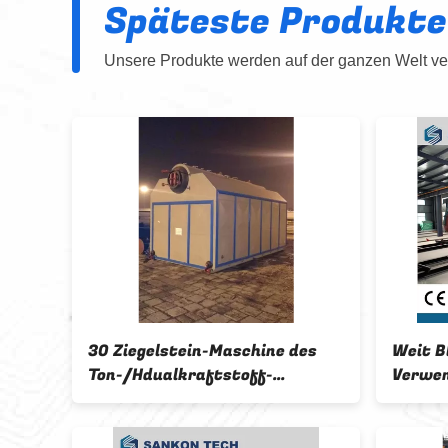
Späteste Produkte
Unsere Produkte werden auf der ganzen Welt ver
30 Ziegelstein-Maschine des
Weit B
Ton-/Hdualkraftstoff-
Verwen
Dampfkessel-AAC
Autokl