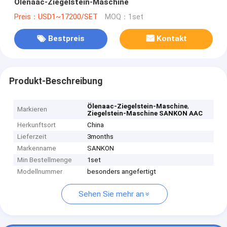
Ölenaac-Ziegelstein-Maschine
Preis：USD1~17200/SET
MOQ：1set
Bestpreis
Kontakt
Produkt-Beschreibung
,
Ölenaac-Ziegelstein-Maschine
Markieren
Ziegelstein-Maschine SANKON AAC
Herkunftsort
China
Lieferzeit
3months
Markenname
SANKON
Min Bestellmenge
1set
Modellnummer
besonders angefertigt
Sehen Sie mehr an