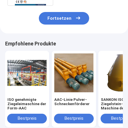
Fortsetzen
Empfohlene Produkte
ISO genehmigte
AAC-Linie Pulver-
SANKON ISO9
Ziegeleimaschine der
Schneckenförderer
Ziegelstein-
Form-AAC
Maschine der 
Skala-AAC
Bestpreis
Bestpreis
Bestprei