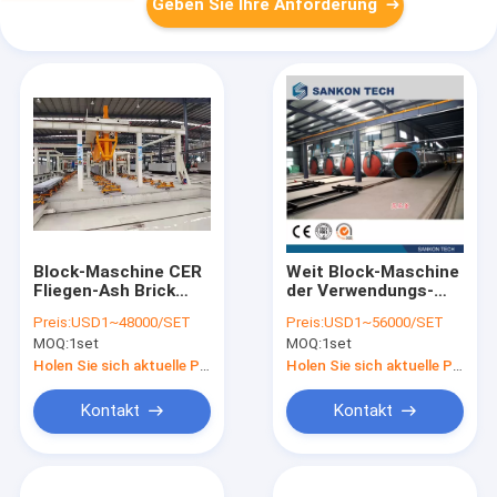
Geben Sie Ihre Anforderung
Block-Maschine CER
Weit Block-Maschine
Fliegen-Ash Brick
der Verwendungs-
Separators AAC
ISO9001 des
Preis:
USD1~48000/SET
Preis:
USD1~56000/SET
Autoklav-AAC
MOQ:
1set
MOQ:
1set
Holen Sie sich aktuelle Preis
Holen Sie sich aktuelle Preis
Kontakt
Kontakt