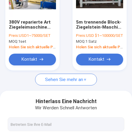
Kontakt
380V reparierte Art
5m trennende Block-
Ziegeleimaschine
Ziegelstein-Maschine
AAC-Block-Maschine
des Trennzeichen-
für
Preis:
USD1~75000/SET
Preis:
USD $1~100000/SET
AAC
Autoklavabschnitt
MOQ:
1set
MOQ:
1 Satz
AAC-Block, der Maschine herstellt
Holen Sie sich aktuelle Preis
Holen Sie sich aktuelle Preis
AAC-Blockschneiden-Maschine
Kontakt
Kontakt
Automatischer Betonblock, der Maschine herstellt
Sehen Sie mehr an
Halb automatischer Block, der Maschine herstellt
AAC-Ziegelstein-Maschine
Hinterlass Eine Nachricht
Wir Werden Schnell Antworten
Leichte Wand-Maschine
AAC-Autoklav