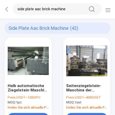
Side Plate Aac Brick Machine
(42)
Halb automatische
Seitenziegelstein-
Ziegelstein-Maschine
Maschine der
w600mm-
platten-380V des
Preis:
USD1~1200/PC
Preis:
USD1~4000/SET
Seitenplatten-AAC
Reiniger-AAC
MOQ:
1pc
MOQ:
1set
Holen Sie sich aktuelle Preis
Holen Sie sich aktuelle Preis