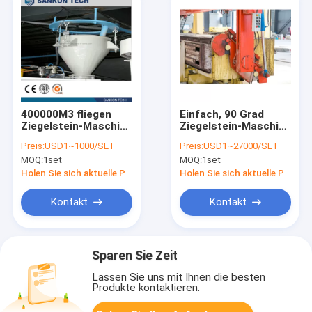
400000M3 fliegen
Einfach, 90 Grad
Ziegelstein-Maschine
Ziegelstein-Maschine
Ash Powder Mixers
der Tabellen-AAC
Preis:
USD1~1000/SET
Preis:
USD1~27000/SET
AAC
kippend reparierend
MOQ:
1set
MOQ:
1set
Holen Sie sich aktuelle Preis
Holen Sie sich aktuelle Preis
Kontakt
Kontakt
Sparen Sie Zeit
Lassen Sie uns mit Ihnen die besten
Produkte kontaktieren.