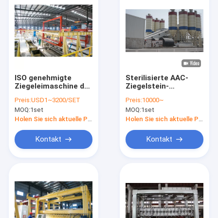
ISO genehmigte
Sterilisierte AAC-
Ziegeleimaschine der
Ziegelstein-
Form-AAC
Produktionsmaschine
Preis:
USD1~3200/SET
Preis:
10000~
für Aac-Block, der
MOQ:
1set
MOQ:
1set
Anlage macht
Holen Sie sich aktuelle Preis
Holen Sie sich aktuelle Preis
Kontakt
Kontakt
Nach Hause
Produits
Über uns