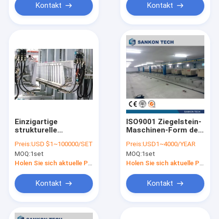
Kontakt
Kontakt
Einzigartige
ISO9001 Ziegelstein-
strukturelle
Maschinen-Form des
Entwurfs-halb
Gasbeton-AAC
Preis:
USD $1~100000/SET
Preis:
USD1~4000/YEAR
automatische
MOQ:
1set
MOQ:
1set
Ziegeleimaschine
hydraulische
Holen Sie sich aktuelle Preis
Holen Sie sich aktuelle Preis
Ziegelstein-Maschine
Antrieb
Kontakt
Kontakt
Trennzeichen-AAC