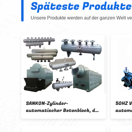
Späteste Produkte
Unsere Produkte werden auf der ganzen Welt ver
50HZ Vakuumpumpe-
300 r
k, der
automatischer Betonblock, der
autom
Maschine herstellt
Masch