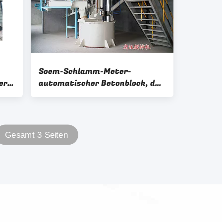
Soem-Schlamm-Meter-
er-
automatischer Betonblock, der
Maschine herstellt
Gesamt 3 Seiten