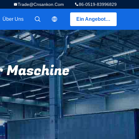
Trade@cnsankon.com
86-0519-83996829
Über Uns
Ein Angebot bekommen
描述
描述
r Maschine