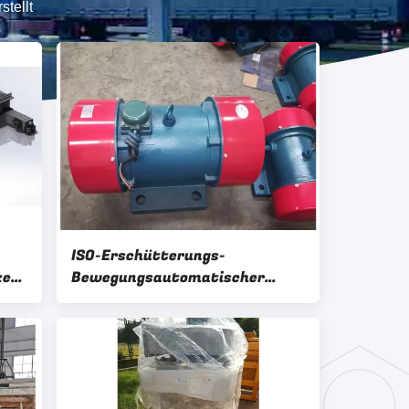
tellt
ISO-Erschütterungs-
ze
Bewegungsautomatischer
Betonblock, der Maschine
herstellt