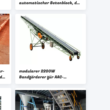
automatischer Betonblock, der
Maschine herstellt
r-
modularer 2200W
der
Bandförderer für AAC-
Fertigungsstraße