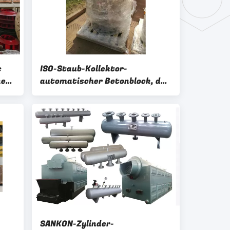
c
ISO-Staub-Kollektor-
ne
automatischer Betonblock, der
Maschine herstellt
SANKON-Zylinder-