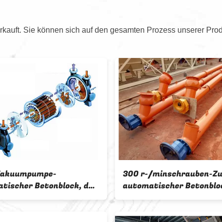
kauft. Sie können sich auf den gesamten Prozess unserer Prod
-/minschrauben-Zufuhr-
modularer 2200W
atischer Betonblock, der
Bandförderer für AAC-
ine herstellt
Fertigungsstraße