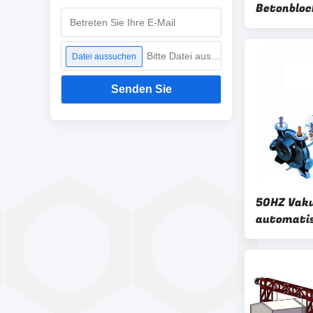
Betonbloc
der Masch
Bitte Datei auswählen
Datei aussuchen
Senden Sie
50HZ Vak
automatis
Maschine 