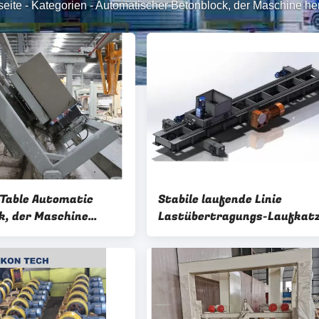
seite
-
Kategorien
-
Automatischer Betonblock, der Maschine hers
 Table Automatic
Stabile laufende Linie
k, der Maschine
Lastübertragungs-Laufkat
L6000mm AAC