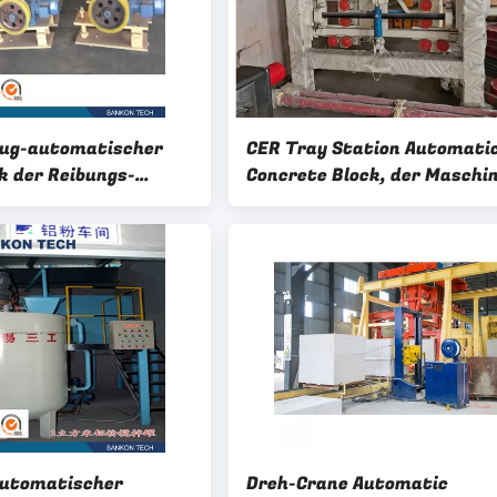
zug-automatischer
CER Tray Station Automati
k der Reibungs-
Concrete Block, der Maschi
r Maschine herstellt
herstellt
automatischer
Dreh-Crane Automatic