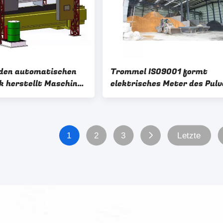
 den automatischen
Trommel ISO9001 formt
k herstellt Maschine
elektrisches Meter des Pulv
2.2m3
1
2
3
Letzte