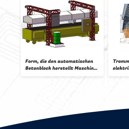
chen
Trommel ISO9001 formt
Soem
chine
elektrisches Meter des Pulver-
autom
2.2m3
Masch