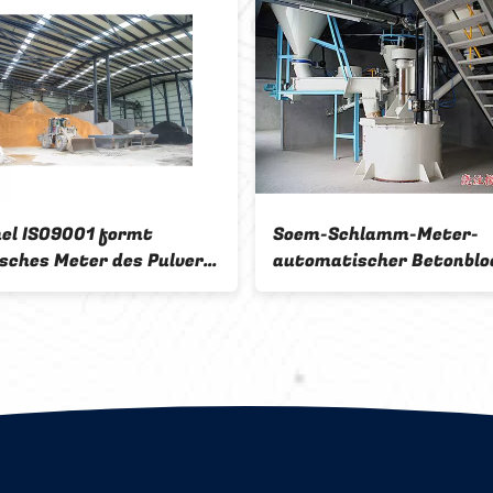
-Schlamm-Meter-
Linie sechs Würfel elek
atischer Betonblock, der
Schlamm-Mischer 18.5
ine herstellt
AAC