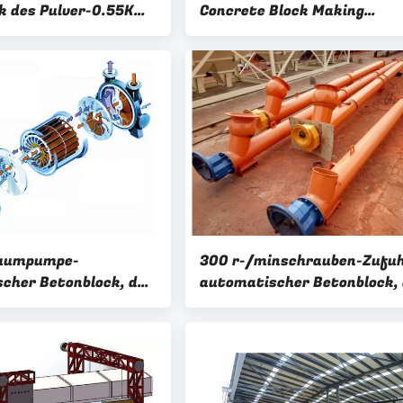
k des Pulver-0.55KW,
Concrete Block Making
ine herstellt
Maschine SGS
uumpumpe-
300 r-/minschrauben-Zufuh
cher Betonblock, der
automatischer Betonblock, 
herstellt
Maschine herstellt