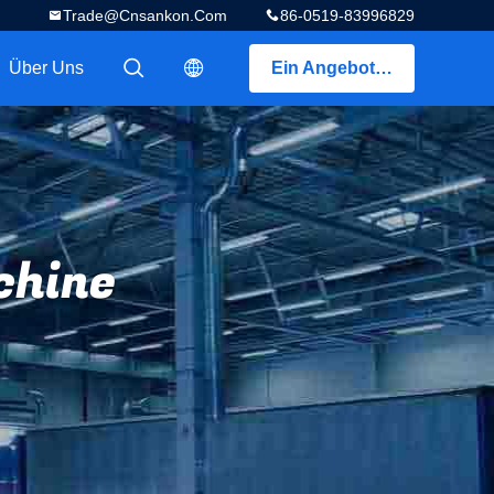
Trade@cnsankon.com
86-0519-83996829
Über Uns
Ein Angebot bekommen
描述
描述
chine