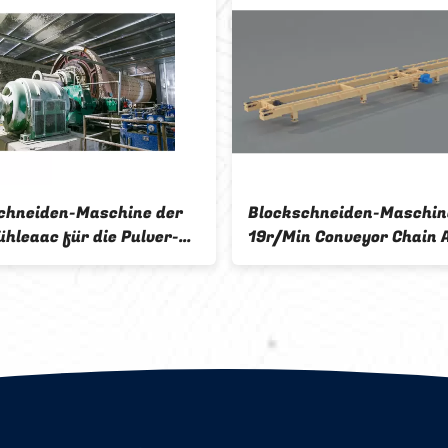
chneiden-Maschine der
Blockschneiden-Maschi
ühleaac für die Pulver-
19r/Min Conveyor Chain 
llung