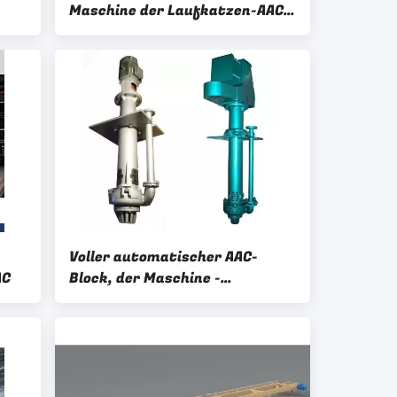
Maschine der Laufkatzen-AAC
dämpft
Voller automatischer AAC-
AC
Block, der Maschine -
freitragende Art einzelnes
Stadium vertikale Schlamm-
Pumpe herstellt