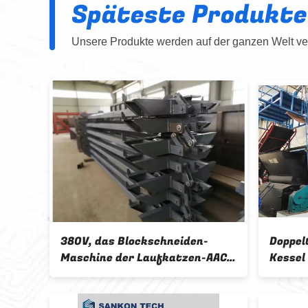
Späteste Produkte
Unsere Produkte werden auf der ganzen Welt ver
ine
380V, das Blockschneiden-
Doppel
0MM
Maschine der Laufkatzen-AAC
Kessel
dämpft