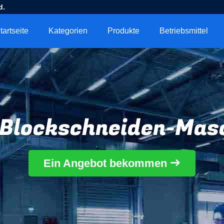
d.
tartseite
Kategorien
Produkte
Betriebsmittel
Blockschneiden-Mas
Ein Angebot bekommen