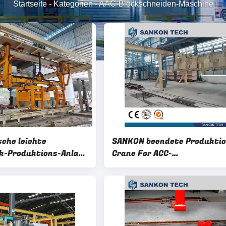
Startseite
-
Kategorien
-
AAC-Blockschneiden-Maschine
che leichte
SANKON beendete Produktio
k-Produktions-Anlage
Crane For ACC-
richten -
Schneidemaschine
eiden-Maschine
380V Drehkran-AAC