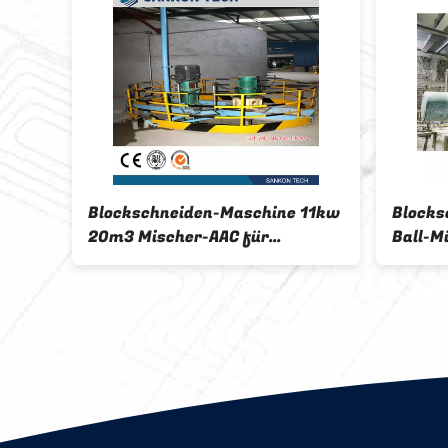
la
Blockschneiden-Maschine 11kw
Blocks
20m3 Mischer-AAC für
Ball-M
Schlamm
Herste