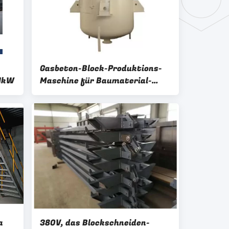
Gasbeton-Block-Produktions-
11kW
Maschine für Baumaterial-
machenden vertikalen Pulver-
Mischer für Aluminiumpulver
a
380V, das Blockschneiden-