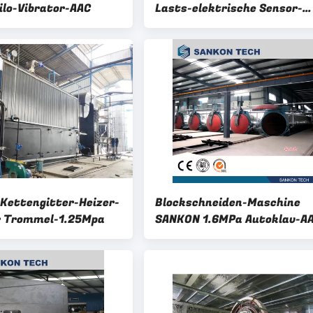
lo-Vibrator-AAC
Lasts-elektrische Sensor-
Durchmessers 2075mm
 Kettengitter-Heizer-
Blockschneiden-Maschine
r Trommel-1.25Mpa
SANKON 1.6MPa Autoklav-A