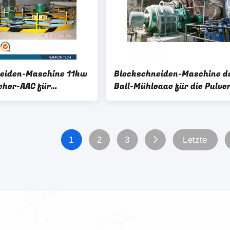
eiden-Maschine 11kw
Blockschneiden-Maschine d
her-AAC für
Ball-Mühleaac für die Pulve
Herstellung
1
2
3
Letzte