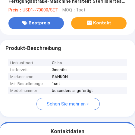
Fertigungsstraße-Maschine herstellt Sterilisiertes
mit Kohlensäure durchgesetztes Coancrete-
Preis：USD1~70000/SET
MOQ：1set
Produktion-Trennzeichen
Bestpreis
Kontakt
Produkt-Beschreibung
Herkunftsort
China
Lieferzeit
3months
Markenname
SANKON
Min Bestellmenge
1set
Modellnummer
besonders angefertigt
Sehen Sie mehr an
Kontaktdaten