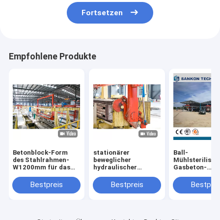
Fortsetzen
Empfohlene Produkte
Betonblock-Form
stationärer
Ball-
des Stahlrahmen-
beweglicher
Mühlsterilisier
W1200mm für das
hydraulischer
Gasbeton-
Gießen
Antrieb AAC, der
Fertigungsstr
Tabelle kippt
Bestpreis
Bestpreis
Bestprei