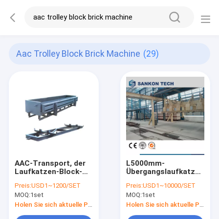
Aac Trolley Block Brick Machine
(29)
AAC-Transport, der
L5000mm-
Laufkatzen-Block-
Übergangslaufkatzen-
Ziegelstein-Maschine
Block-Ziegelstein-
Preis:
USD1~1200/SET
Preis:
USD1~10000/SET
dämpft
Maschine für AAC-
MOQ:
1set
MOQ:
1set
Linie
Holen Sie sich aktuelle Preis
Holen Sie sich aktuelle Preis