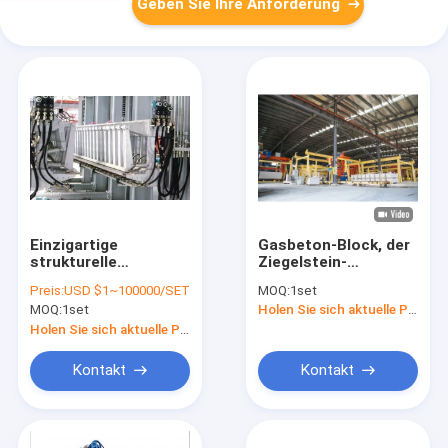
Geben Sie Ihre Anforderung
Einzigartige
Gasbeton-Block, der
strukturelle
Ziegelstein-
Entwurfs-halb
Baustein-
Preis:
USD $1~100000/SET
MOQ:
1set
automatische
Produktionsanlage
MOQ:
1set
Holen Sie sich aktuelle Preis
Ziegeleimaschine
der Maschinen-AAC
hydraulische
macht
Holen Sie sich aktuelle Preis
Ziegelstein-Maschine
Antrieb
Kontakt
Kontakt
Trennzeichen-AAC