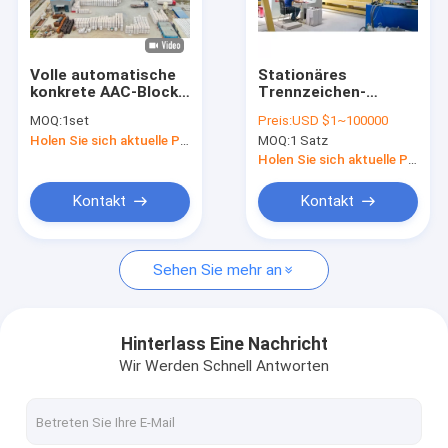
Kontakt
Volle automatische
Stationäres
konkrete AAC-Block-
Trennzeichen-
AAC-Block-Maschine
Produktionsmaschine
automatischer
MOQ:
1set
Preis:
USD $1~100000
Betonblock, der
Holen Sie sich aktuelle Preis
MOQ:
1 Satz
Maschine herstellt
AAC-Block, der Maschine herstellt
Holen Sie sich aktuelle Preis
AAC-Blockschneiden-Maschine
Kontakt
Kontakt
Automatischer Betonblock, der Maschine herstellt
Sehen Sie mehr an
Halb automatischer Block, der Maschine herstellt
AAC-Ziegelstein-Maschine
Hinterlass Eine Nachricht
Wir Werden Schnell Antworten
Leichte Wand-Maschine
AAC-Autoklav