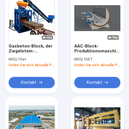
Gasbeton-Block, der
AAC-Block-
Ziegelstein-
Produktionsmaschine
Baustein-
und Anlage
MOQ:
1Set
MOQ:
1SET
Produktionsanlage
Holen Sie sich aktuelle Preis
Holen Sie sich aktuelle Preis
der Maschinen-AAC
macht
Kontakt
Kontakt
Nach Hause
Produits
Über uns