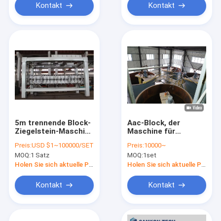
Kontakt
Kontakt
5m trennende Block-
Aac-Block, der
Ziegelstein-Maschine
Maschine für
für
Ziegelstein-
Preis:
USD $1~100000/SET
Preis:
10000~
Autoklavabschnitt
Produktionsanlage
MOQ:
1 Satz
MOQ:
1set
herstellt
Holen Sie sich aktuelle Preis
Holen Sie sich aktuelle Preis
Kontakt
Kontakt