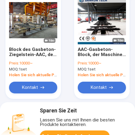
Block des Gasbeton-
AAC-Gasbeton-
Ziegelstein-AAC, der
Block, der Maschine
Maschine herstellt
für Flugasche-
Preis:
10000~
Preis:
10000~
Material herstellt
MOQ:
1set
MOQ:
1set
Holen Sie sich aktuelle Preis
Holen Sie sich aktuelle Preis
Kontakt
Kontakt
Sparen Sie Zeit
Lassen Sie uns mit Ihnen die besten
Produkte kontaktieren.