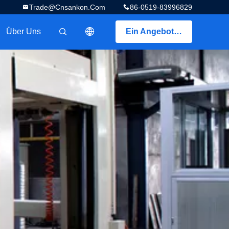
Trade@cnsankon.com
86-0519-83996829
Über Uns
Ein Angebot bekommen
描述