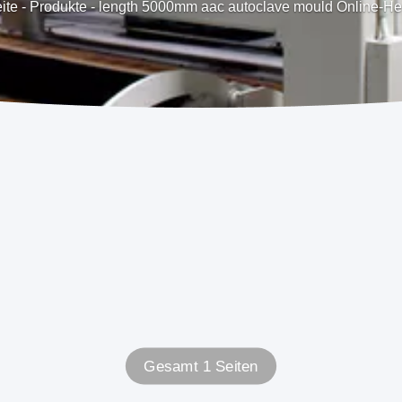
ite
-
Produkte
-
length 5000mm aac autoclave mould Online-Her
Gesamt 1 Seiten