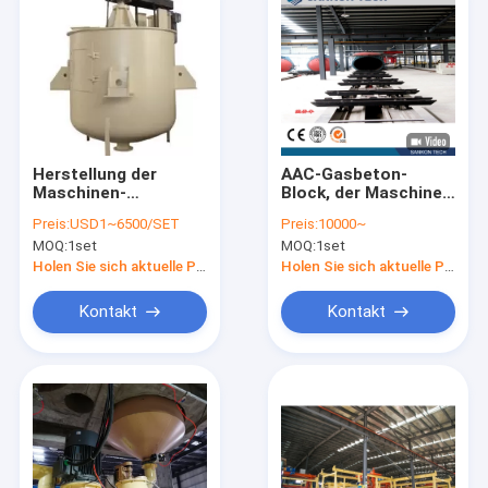
Herstellung der
AAC-Gasbeton-
Maschinen-
Block, der Maschine
Ziegeleimaschine, die
für Flugasche-
Preis:
USD1~6500/SET
Preis:
10000~
Block-
Material herstellt
MOQ:
1set
MOQ:
1set
Betriebsmaschinerie
des Maschinen-
Holen Sie sich aktuelle Preis
Holen Sie sich aktuelle Preis
Pulver-Mischer-AAC
herstellt
Kontakt
Kontakt
Nach Hause
Produits
Über uns