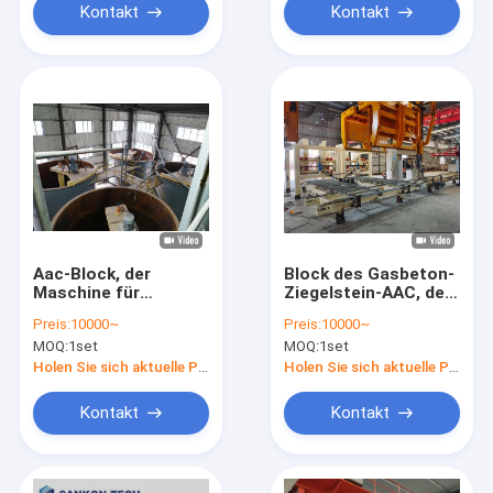
Kontakt
Kontakt
Aac-Block, der
Block des Gasbeton-
Maschine für
Ziegelstein-AAC, der
Ziegelstein-
Maschine herstellt
Preis:
10000~
Preis:
10000~
Produktionsanlage
MOQ:
1set
MOQ:
1set
herstellt
Holen Sie sich aktuelle Preis
Holen Sie sich aktuelle Preis
Kontakt
Kontakt