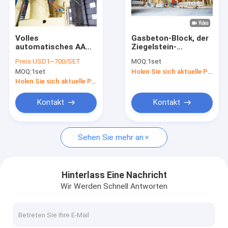
Kontakt
Volles
Gasbeton-Block, der
automatisches AAC-
Ziegelstein-
AAC-Block-Maschine
Ziegelstein-Block-
Baustein-
Preis:
USD1~700/SET
MOQ:
1set
Fließband 3KW 1390
Produktionsanlage
MOQ:
1set
Holen Sie sich aktuelle Preis
Block-Maschine r Min
der Maschinen-AAC
AAC-Block, der Maschine herstellt
Powder Mixer AAC
macht
Holen Sie sich aktuelle Preis
AAC-Blockschneiden-Maschine
Kontakt
Kontakt
Automatischer Betonblock, der Maschine herstellt
Sehen Sie mehr an
Halb automatischer Block, der Maschine herstellt
AAC-Ziegelstein-Maschine
Hinterlass Eine Nachricht
Wir Werden Schnell Antworten
Leichte Wand-Maschine
AAC-Autoklav