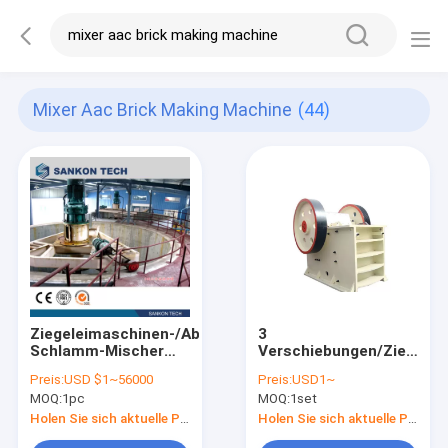
Mixer Aac Brick Making Machine
(44)
Ziegeleimaschinen-/Abfall-
3
Schlamm-Mischer
Verschiebungen/Ziegelei
der Schrauben-
des Tag600kg/m3
Preis:
USD $1~56000
Preis:
USD1~
Verbindungs-50m3
AAC
MOQ:
1pc
MOQ:
1set
des Mischer-AAC
Holen Sie sich aktuelle Preis
Holen Sie sich aktuelle Preis