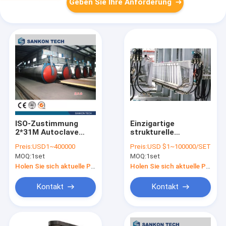
Geben Sie Ihre Anforderung
ISO-Zustimmung
Einzigartige
2*31M Autoclave
strukturelle
AAC Block, der
Entwurfs-halb
Preis:
USD1~400000
Preis:
USD $1~100000/SET
Maschine herstellt
automatische
MOQ:
1set
MOQ:
1set
Ziegeleimaschine
hydraulische
Holen Sie sich aktuelle Preis
Holen Sie sich aktuelle Preis
Ziegelstein-Maschine
Antrieb
Kontakt
Kontakt
Trennzeichen-AAC