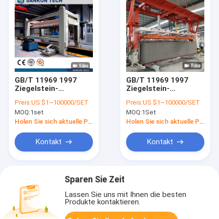
GB/T 11969 1997
GB/T 11969 1997
Ziegelstein-
Ziegelstein-
Schneidemaschine
Schneidemaschine
Preis:
US $1~100000/SET
Preis:
US $1~100000/SET
JQF 4.2M AAC
JQF 4.2M AAC
MOQ:
1set
MOQ:
1Set
Holen Sie sich aktuelle Preis
Holen Sie sich aktuelle Preis
Kontakt
Kontakt
Sparen Sie Zeit
Lassen Sie uns mit Ihnen die besten
Produkte kontaktieren.