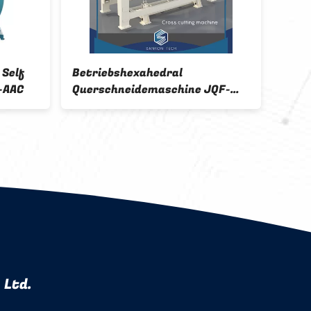
 Self
Betriebshexahedral
Ener
-AAC
Querschneidemaschine JQF-
Rota
Reihen-AAC
Ersc
 Ltd.