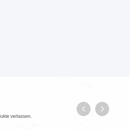
ukte verlassen.
prev
next