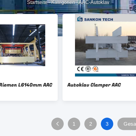
Startseite
-
Kategorien
-
AAC-Autoklav
-Riemen L6140mm AAC
Autoklav Clamper AAC
1
2
3
Gesa