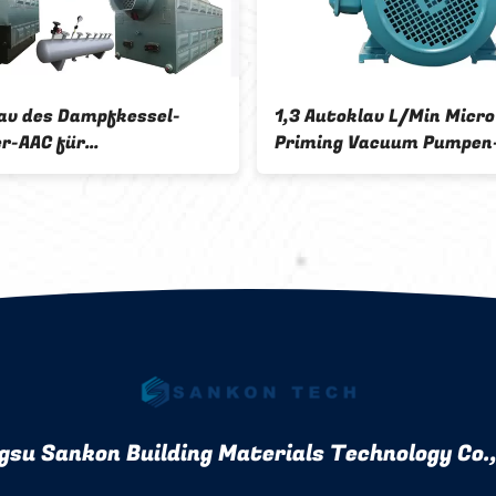
av des Dampfkessel-
1,3 Autoklav L/Min Micro
er-AAC für
Priming Vacuum Pumpen
erzeugung
gsu Sankon Building Materials Technology Co.,