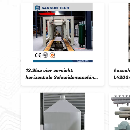
12.9kw vier versieht
Aussch
 des
horizontale Schneidemaschine
L4200
L6m mit Seiten