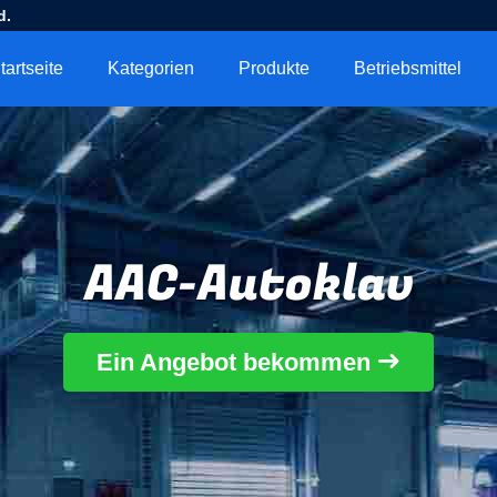
d.
tartseite
Kategorien
Produkte
Betriebsmittel
AAC-Autoklav
Ein Angebot bekommen