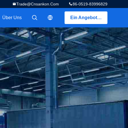
Trade@cnsankon.com
86-0519-83996829
Über Uns
Ein Angebot bekommen
描述
描述