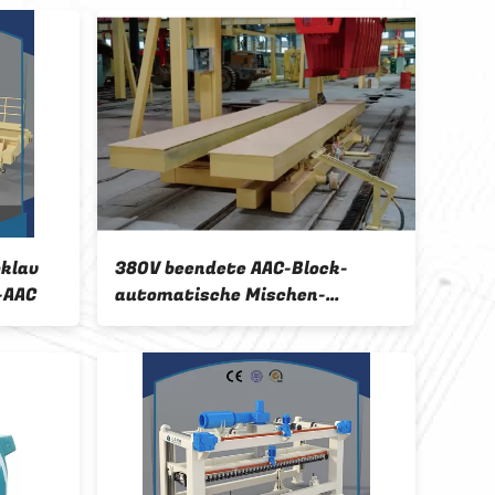
klav
380V beendete AAC-Block-
Lärm
n-AAC
automatische Mischen-
konk
Maschine
für 