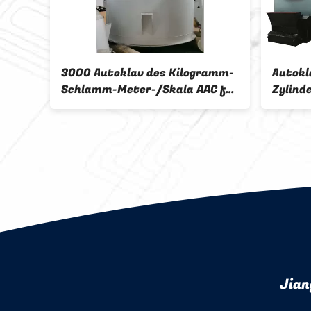
lav
3000 Autoklav des Kilogramm-
Autokl
erer-
Schlamm-Meter-/Skala AAC für
Zylind
das Pulver-Messen
Strom
Jian