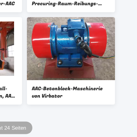
er-AAC
Precuring-Raum-Reibungs-
Flaschenzug-AAC
ll-
AAC-Betonblock-Maschinerie
n, AAC-
von Virbator
lt
 24 Seiten