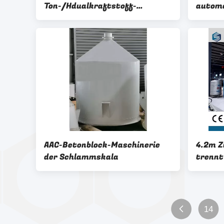
Ton-/Hdualkraftstoff-
automa
Dampfkessel-AAC
Ziegel
AAC-Betonblock-Maschinerie
4.2m Z
der Schlammskala
trennt
14