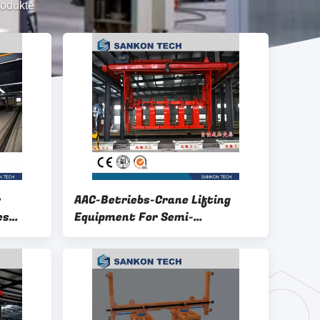
rodukte
r
AAC-Betriebs-Crane Lifting
es
Equipment For Semi-
Endprodukt