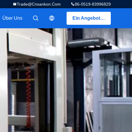
Trade@cnsankon.com
86-0519-83996829
Über Uns
Ein Angebot bekommen
描述
描述