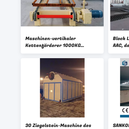
Maschinen-vertikaler
Block 
Kettenförderer 1000KG
AAC, d
19r/min AAC
30 Ziegelstein-Maschine des
SANKON