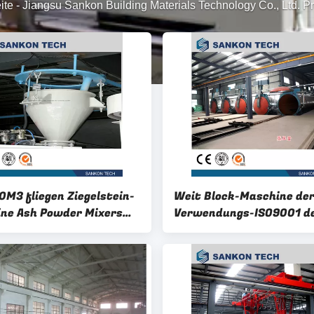
ite
-
Jiangsu Sankon Building Materials Technology Co., Ltd. P
M3 fliegen Ziegelstein-
Weit Block-Maschine de
ne Ash Powder Mixers
Verwendungs-ISO9001 d
Autoklav-AAC