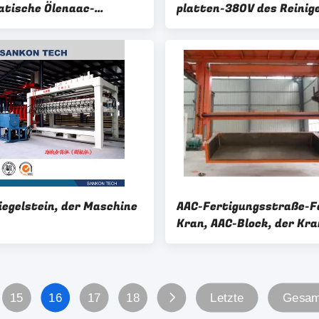
tische Ölenaac-
platten-380V des Reinig
stein-Maschine
iegelstein, der Maschine
AAC-Fertigungsstraße-Fa
Kran, AAC-Block, der Kra
Block-Fall-Kran-
Umsatzaufhänger betite
15
16
17
18
Letzte
Gesamt