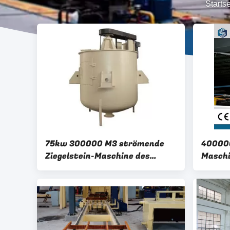
Startse
75kw 300000 M3 strömende
400000
Ziegelstein-Maschine des
Maschi
Mischer-AAC
AAC