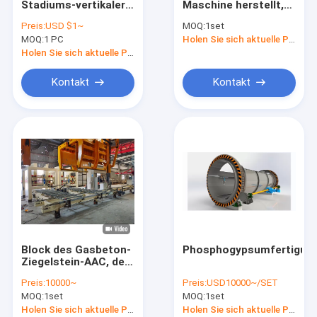
Stadiums-vertikaler
Maschine herstellt,
Sterilisierte Gasbeton-Fertigungsstraße
Schlamm-Pumpen-
setzte AAC-
Preis:
USD $1~
MOQ:
1set
AAC, der Maschine
Betonblock-
MOQ:
Block-Ziegelstein-Maschine
1 PC
Holen Sie sich aktuelle Preis
herstellt
Maschine mit
Kohlensäure durch
Holen Sie sich aktuelle Preis
Mobiler Betonblock, der Maschine herstellt
Kontakt
Kontakt
AAC-Block-Betriebsmaschinerie
AAC-Maschinen-Fall-Tabelle
Block des Gasbeton-
Phosphogypsumfertigun
Ziegelstein-AAC, der
Maschine herstellt
Preis:
10000~
Preis:
USD10000~/SET
MOQ:
1set
MOQ:
1set
Holen Sie sich aktuelle Preis
Holen Sie sich aktuelle Preis