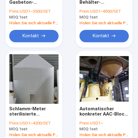
Gasbeton-
Behälter-
Sterilisierte Gasbeton-Fertigungsstraße
Fertigungsstraße
automatischer
Preis:
USD1~5500/SET
Preis:
USD1~8500/SET
Staub-Kollektor
MOQ:
Block-Ziegelstein-Maschine
1set
MOQ:
1set
Holen Sie sich aktuelle Preis
Holen Sie sich aktuelle Preis
Mobiler Betonblock, der Maschine herstellt
Kontakt
Kontakt
AAC-Block-Betriebsmaschinerie
AAC-Maschinen-Fall-Tabelle
Schlamm-Meter
Automatischer
sterilisierte
konkreter AAC-Block-
Gasbeton-
Ziegelstein, der
Preis:
USD1~4200/SET
Preis:
USD1~
Fertigungsstraße
Fertigungsstraße-
MOQ:
1set
MOQ:
1set
Maschine-
Aluminiumpulvermischer
Holen Sie sich aktuelle Preis
Holen Sie sich aktuelle Preis