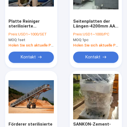
Kontakt
Platte Reiniger
Seitenplatten der
sterilisierte
Längen-4200mm AAC
AAC-Block-Maschine
Gasbeton-
für das Radtragen
Preis:
USD1~1000/SET
Preis:
USD1~1000/PC
Fertigungsstraße
MOQ:
1set
MOQ:
1pc
AAC-Block, der Maschine herstellt
Holen Sie sich aktuelle Preis
Holen Sie sich aktuelle Preis
AAC-Blockschneiden-Maschine
Kontakt
Kontakt
Automatischer Betonblock, der Maschine herstellt
Halb automatischer Block, der Maschine herstellt
AAC-Ziegelstein-Maschine
Leichte Wand-Maschine
AAC-Autoklav
Förderer sterilisierte
SANKON-Zement-