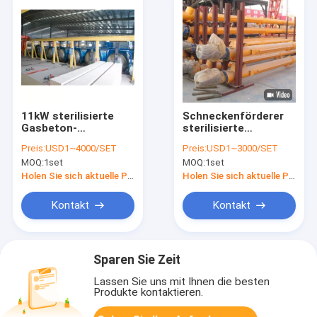
11kW sterilisierte
Schneckenförderer
Gasbeton-
sterilisierte
Fertigungsstraße
Gasbeton-
Preis:
USD1~4000/SET
Preis:
USD1~3000/SET
Fertigungsstraße
MOQ:
1set
MOQ:
1set
Holen Sie sich aktuelle Preis
Holen Sie sich aktuelle Preis
Kontakt
Kontakt
Sparen Sie Zeit
Lassen Sie uns mit Ihnen die besten
Produkte kontaktieren.