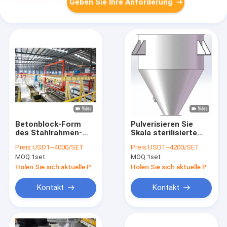
Geben Sie Ihre Anforderung
Betonblock-Form
Pulverisieren Sie
des Stahlrahmen-
Skala sterilisierte
W1200mm für das
Gasbeton-
Preis:
USD1~4000/SET
Preis:
USD1~4200/SET
Gießen
Fertigungsstraße
MOQ:
1set
MOQ:
1set
Holen Sie sich aktuelle Preis
Holen Sie sich aktuelle Preis
Kontakt
Kontakt