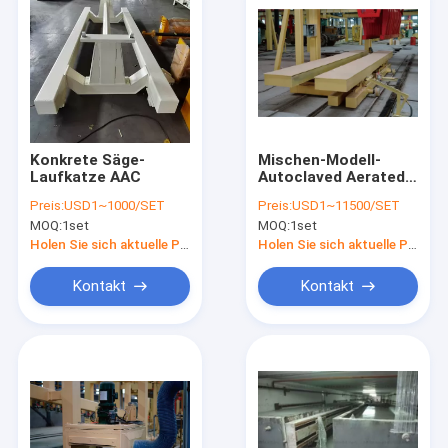
Konkrete Säge-
Mischen-Modell-
Laufkatze AAC
Autoclaved Aerated
Concrete-
Preis:
USD1~1000/SET
Preis:
USD1~11500/SET
Fertigungsstraße
MOQ:
1set
MOQ:
1set
Holen Sie sich aktuelle Preis
Holen Sie sich aktuelle Preis
Kontakt
Kontakt
Nach Hause
Produits
Über uns